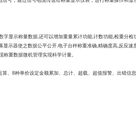
电信号，通过信号电缆传送给称重显示仪表，进行称重操作和显
,数字显示称量数据,还可以增加重量累计功能,计数功能,检重分检
大屏幕显示器使之数据公平公开.电子台秤称重准确,精确度高,反应
实现称重数据微机管理实现科学计量。
运算、8种单价设定金额累加、总计、超载、超值报警、出错信息