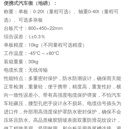
便携式汽车衡（地磅）：
称重：单板：0-20t（量程可选）、轴重0-40t
（量程可
选）、可选多块板
台板尺寸：
800×450×22mm
综合误差：≤±0.3％
单板精度：10kg（不同量程可选精度）
工作温度：-45℃～+80℃
装箱重量：30kg
电缆长度：无线传输
性能特点：多重密封保护，防水防潮设计，确保雨天能
正常检测，重量轻，便于携带，精度高，重复性好，横
向一致性误差小。带有高强度电缆保护弹簧，不怕汽车
车轮碾压，腰型孔把手设计永不损坏。电缆信号插头为
进口件，外部用高强度保护罩防水密封保护，确保不会
压坏且防水。高品质橡胶阴坡表面双重防滑花纹设计，
做工精致美观，坚固耐用，和台板采用燕尾槽连接，避