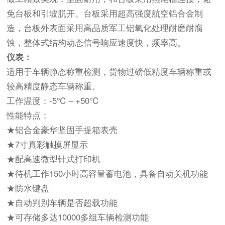
免台板和引坡脱开。台板采用超高强度航空铝合金制
造，台板外表面采用高品质军工铝氧化处理耐磨耐腐
蚀，整体式结构动态信号响应速度快，频率高。
仪表：
适用于车辆静态称重检测，货物过磅低精度车辆称重或
较高精度静态车辆称重。
工作温度：-5℃～+50℃
性能特点：
★铝合金豪华坚固手提箱表壳
★7寸真彩触摸屏显示
★配高速微型针式打印机
★待机工作150小时高容量蓄电池，具备自动关机功能
★防水键盘
★自动判别车辆是否超载功能
★可存储多达10000多组车辆检测功能