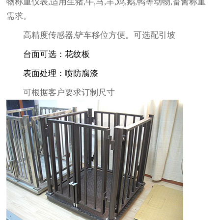
物称重仪表,适用生猪,牛,马,羊,鸡,鹅,鸭等动物,畜禽称重
需求。
高精度传感器,铲车移位方便。可选配引坡
台面
可选：花纹板
表面处理
：喷防腐漆
可根据客户要求订制尺寸