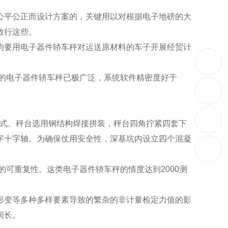
公平公正而设计方案的，关键用以对根据电子地磅的大
放行这些。
均要用电子器件轿车秤对运送原材料的车子开展经贸计
围的电子器件轿车秤已极广泛，系统软件精密度好于
造形式。秤台选用钢结构焊接拼装，秤台四角拧紧四套下
字十字轴。为确保仗用安全性，深基坑内设立四个混凝
可重复性。这类电子器件轿车秤的情度达到2000测
形变等多种多样要素导致的繁杂的非计量检定力值的影
间长。