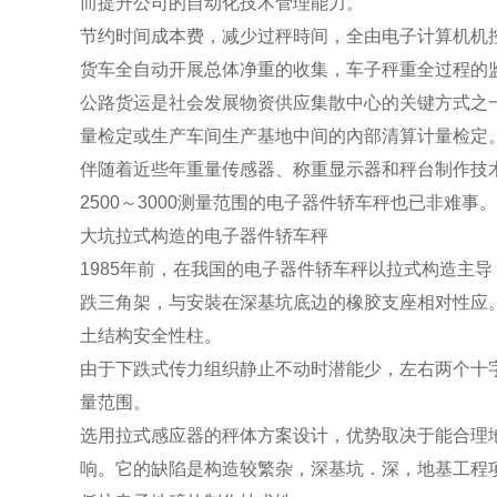
而提升公司的自动化技术管理能力。
节约时间成本费，减少过秤時间，全由电子计算机机
货车全自动开展总体净重的收集，车子秤重全过程的
公路货运是社会发展物资供应集散中心的关键方式之
量检定或生产车间生产基地中间的內部清算计量检定
伴随着近些年重量传感器、称重显示器和秤台制作技术
2500～3000测量范围的电子器件轿车秤也已非难事。
大坑拉式构造的电子器件轿车秤
1985年前，在我国的电子器件轿车秤以拉式构造主
跌三角架，与安裝在深基坑底边的橡胶支座相对性应
土结构安全性柱。
由于下跌式传力组织静止不动时潜能少，左右两个十字
量范围。
选用拉式感应器的秤体方案设计，优势取决于能合理
响。它的缺陷是构造较繁杂，深基坑．深，地基工程