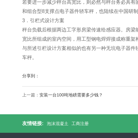
若要进一步减少秤台高宽比，则必然与秤台务必具有的
和组合型8支撑点电子器件轿车秤，也陆续在中国研
3．引栏式设计方案
秤台负载后根据两边工字形房梁传速给感应器。房梁
宽比所组成的室内空间，用工型钢电焊焊接成称重架
与所述引栏设计方案相似的也有另一种无坑电子器件
车秤。
分享到：
上一篇：
安装一台100吨地磅需要多少钱？
友情链接:
泡沫混凝土
工商注册