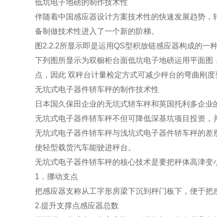
低坑电子地磅的制作技术性
伴随着中国感应器设计方案技术性的快速发展趋势，
备制做技术性进入了一个新的阶梯。
图2.2.2所显示即是运用QS型积放链感应器构成
下列图所显示为双橱柜台面低坑电子地磅运用平面图
点，因此 双秤台计量检定方式可减少秤台的弯曲刚度
无坑式电子器件轿车秤的制作技术性
日本国久保田企业的无坑式轿车秤和英国托利多企业
无坑式电子器件轿车秤不但可降低深基坑项目投资，
无坑式电子器件轿车秤与浅坑式电子器件轿车秤的差
使轻型载货汽车能驶进秤台。
无坑式电子器件轿车秤的核心技术是要把秤体高津变
1．挪动支点
把感应器支称从工字形房梁下沉到秤门板下，便于把
2.提升支撑点感应器总数