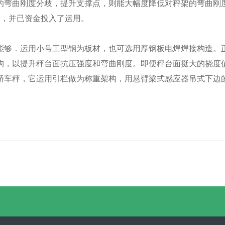
弯曲刚度分歧，提升支撑点，则能大幅度降低对秤架的弯曲刚度
制，并已资金投入了运用。
能够．运用小号工型钢为板材，也可选用厚钢板电焊焊接构造。
构，以提升秤台面抗压强度和弯曲刚度。即便秤台面挺大的挠度
轿车秤，它运用引栏做为称重架构，用悬臂梁式感应器吊式下边