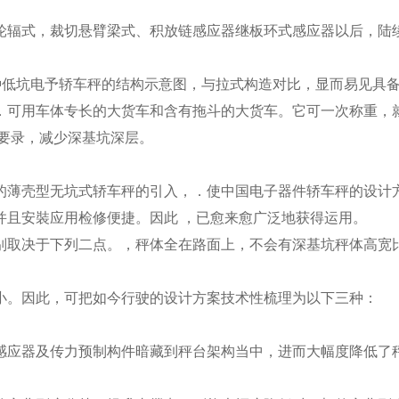
轮辐式，裁切悬臂梁式、积放链感应器继板环式感应器以后，陆
的一种低坑电予轿车秤的结构示意图，与拉式构造对比，显而易见
．可用车体专长的大货车和含有拖斗的大货车。它可一次称重，
要录，减少深基坑深层。
的薄壳型无坑式轿车秤的引入，．使中国电子器件轿车秤的设计
并且安裝应用检修便捷。因此 ，已愈来愈广泛地获得运用。
别取决于下列二点。，秤体全在路面上，不会有深基坑秤体高宽
小。因此，可把如今行驶的设计方案技术性梳理为以下三种：
感应器及传力预制构件暗藏到秤台架构当中，进而大幅度降低了