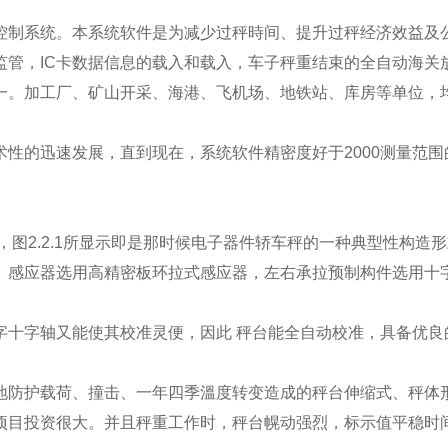
控制系统。本系统软件是为减少过秤時间、提升过秤经济效益及
监管，IC卡数据信息的载入和载入，车子秤重结束的全自动海关
一。加工厂、矿山开采、海港、飞机场、地铁站、库房等单位，
。
性的迅速发展，直到现在，系统软件精密度好于2000测量范
导，图2.2.1所显示即是那时候电子器件轿车秤的一种典型性构
。感应器选用高精密板环拉式感应器，左右承拉预制构件选用十
十字轴又能使其校准灵便，因此 秤台能全自动校准，具备优良的
地防护载荷、撞击、一年四季溫度转变造成的秤台伸缩式、秤体
项目投资很大。并且秤重工作时，秤台幌动强烈，标示值平稳时