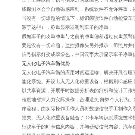
车子上秤以前，信号指示灯为翠绿色，当阅读软件磁
线探测器会全自动磁感应到，系统软件不允许秤重，视
当沒有一切难题的情况下，标识阅读软件自动检索车
源于这些），称重显示器测到车子的净重；
假如车子的皮重净重与之前的净重偏差超过皮重预警
要是没有一切难题，监控摄像头另外摄录二组照片并
信号指示灯变成翠绿色，中国汉字大屏显示车子净重
无人化电子汽车衡
优势
无人化电子汽车衡的应用对货运运输、解决开展合理
能化系统。开设出入无人化称重设备，根据刷IC感
以共享资源，开展平时数据分析表的剖析和统计工作
程度地省掉人力实际操作，合理避免 舞弊个人行为
序流程，由实际操作工作人员将数据信息手工制作入
损失。无人化称重设备融合了IC卡车辆识别系统技
行驶车子的IC卡信息内容，并与磅站信息内容、汽