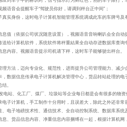
感应到车子中的标识时，信号指示灯为鲜红色，别的车子限行，
频语音会提醒车子“驾驶员你好，请调到秤台正中间”；
子真实身份，这时电子计算机智能管理系统调成此车的车牌号及
信息值（依据公司状况随意设置），视频语音音响喇叭会全自动提
传送给计算机软件，系统软件将秤重結果全自动存进数据库查询
信息内容。视频语音提示司机请下秤，这时车子能够驶出秤台。
管理方法，迈向专业化、规范性，进而提升公司管理能力、减少
应卡，数据信息传承电子计算机解决管理中心，货品转站处理的电
总结。
。发电站、化工厂、煤厂、垃圾站等企业每日都是会有很多的物资
录电子计算机，手工制作十分用时，且误差大，除此之外还非常
术性、电子地磅技术性、通信技术、全自动控制系统、数据库系统
车信息、货品信息内容、净重信息内容捆缚在一起，根据计算机网